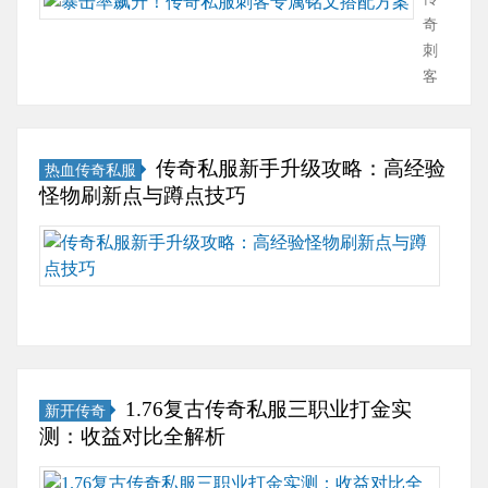
佬
离
奇
的
手，
刺
终
瞬息
客
极
移动
暴
答
都不
击
案？
敢随
率
传奇私服新手升级攻略：高经验
热血传奇私服
对
便
拉
怪物刷新点与蹲点技巧
于
放！
满
传
推开
指
传
奇
传奇
南：
奇
里
怀旧
从
新
砸
服的
机
手
下
门，
制
升
真
屏幕
到
级
金
上弹
毕
秘
白
1.76复古传奇私服三职业打金实
新开传奇
出熟
业
籍：
银
测：收益对比全解析
悉
的
高
的
的“法
完
经
复
高