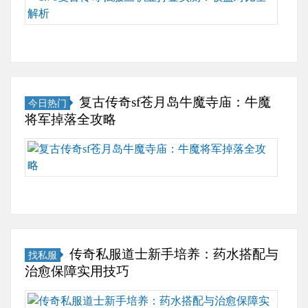
师”图
美
验
古
氪
标
铭
怪
传
玩
时，
文
物
奇
家
我指
搭
刷
1.76
而
尖顿
配
新
三
言，
了顿
方
点
职
职
——
复古传奇sf苍月岛牛魔寺庙：牛魔
今日热门
案
大
业
业
二十
将军掉落全攻略
一、
全
打
选
年前
传
+实
金
择
复
那个
奇
用
收
从
古
攥着
刺
蹲
益
来
传
鼠
客
点
实
不
奇
标、
暴
技
测：
是“随
苍
盯着
击
巧，
战
便
月
蓝条
机
告
士/
选
岛
心跳
制：
传奇私服道士新手培养：药水搭配与
找私服
别
法
选”的
牛
加速
为
治愈保障实用技巧
慢
师/
小
魔
的少
什
升
道
事
寺
年，
传
么
级