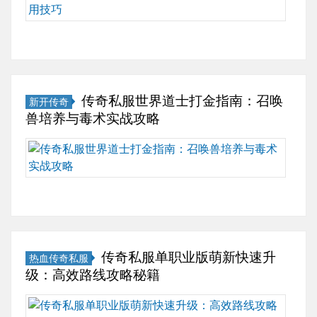
士
——
庙
仿佛
奇
暴
困
谁
它
牛
又站
道
击
境
才
直
魔
在了
士
率
对
是
接
将
比奇
新
是
于
打
决
军
城的
手
核
传
金
定
掉
银杏
成
心
奇
传奇私服世界道士打金指南：召唤
新开传奇
之
了
落
村
长
命
新
兽培养与毒术实战攻略
王？
你
全
口。
指
脉？
手
（附
氪
解
作为
南：
传
传
而
全
金
析：
一名
药
奇
奇
言，
攻
效
怒
资深
水
刺
世
升
略）
果
斩/
传奇
搭
客
界
级
引
的
龙
老法
配
作
道
是
言：
上
牙/
师，
全
为
士
开
复
限，
逍
最刻
解
游
打
启
古
传奇私服单职业版萌新快速升
是
热血传奇私服
遥
进骨
析
戏
金
游
传
级：高效路线攻略秘籍
成
扇
子里
+治
中
秘
戏
奇
为
爆
的记
愈
爆
籍：
世
传
1.76
服
率
忆，
保
发
召