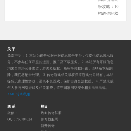
全
于
于
低
效
至
戏
战
的
极攻略：10
能
暴
《传
经
路
今
伴
士
牛
招教你轻松
的
击
奇
验
线
仍
侣
与
魔
拿宝藏，避
辅
机
世
怪
全
是
线
法
寺
开所有坑！
助
制。
界》
物
解
无
下
师
庙
复古传奇里
兼
想
的
上
析
数
见
作
始
的黑风寨，
输
要
平
浪
（附
老
面
为
终
是无数老玩
关 于
出
理
民
费
隐
玩
的
传
是
家心中的“宝
免责声明： 1. 本站为传奇私服开服信息聚合平台，仅提供信息展示服
职
解
玩
时
藏
家
10
奇
务，不参与任何私服的运营、推广及下载服务。 2. 本站所有开服信息
冒
藏圣地”——
业，
铭
家
间，
任
心
个
均来自网络公开渠道，若涉及版权、商标等侵权问题，请联系本站删
最
险
传闻密道深
道
文
来
或
务
中
除，我们将配合处理。 3. 传奇游戏相关版权归原游戏公司所有，本站
暖
经
者
处藏着沃玛
士
搭
说，
是
+刷
提醒玩家理性游戏，远离不良游戏，保护自身合法权益。 4. 严禁未成
的“白
心
典
们
级装备、海
凭
配
道
在
怪
年人参与网络游戏及相关消费，遵守国家网络安全相关法律法规。
月
瞬
的
追
量金币和独
借
的
士
XML
传奇私服
热
技
光”。
间
两
逐
家技能书，
治
逻
是
门
巧）
没
与
大
顶
但复杂的地
愈
联 系
栏目
辑，
最
刷
传
有
传
职
级
形、难缠的
术、
微信：
热血传奇私服
首
适
新
奇
花
奇
业，
装
怪物和隐蔽
QQ：760794624
传奇找服网
召
先
合
点
单
里
故
始
备
的机关，让
新开传奇
唤
要
长
被
职