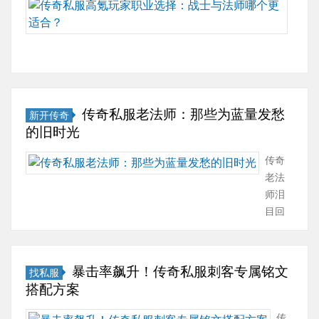
传
选择装备是很有必要
奇
的，这里就以传奇游
高
戏中法师为例做一下
氪
介绍。在传奇游戏有
玩
多种途径···
家
必
传奇私服老法师：那些为蓝量发愁
新开传奇
看：
的旧时光
战
士
传奇
VS
老法
法
师泪
师，
目回
谁
忆：
才
当年
是
为蓝
暴击率飙升！传奇私服刺客专属铭文
找私服
氪
量愁
搭配方案
金
到药
大
罐不
传