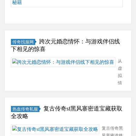
界
奇
打
务
与
不是
障
输
唤
的
单
金
器
打
···
终
出
兽
第
职
热
里
法
极
的
养
一
业
潮
一
技
技
天
出
道
新
下
骑
巧
巧，
花
百
门
手
的
绝
在
跨次元婚恋情怀：与游戏伴侣线
传奇找服网
轻
板
万
槛。
升
职
尘
复
下相见的惊喜
松
职
输
很
级
业
的
古
度
业，
出
多
速
抉
从
战
传
过
其
+毒
人
通
择
虚
神，
奇
新
核
术
刚
指
2003
拟
还
的
手
心
秒
进
南：
年
情
是
热
期
竞
怪
入
从
上
缘
群
血
作
争
技
游
1
线
到
伤
世
为
力
巧
戏
级
的
现
拉
界
传
复古传奇sf黑风寨密道宝藏获取
完
热血传奇私服
全
时，
到
《传
实
满
里，
奇
全攻略
全
公
往
满
奇》
婚
的
苍
里
依
开
往
级
1.76
姻：
法
月
复古传奇黑
最
赖
对
在
高
版，
游
神？
岛
风寨密道终