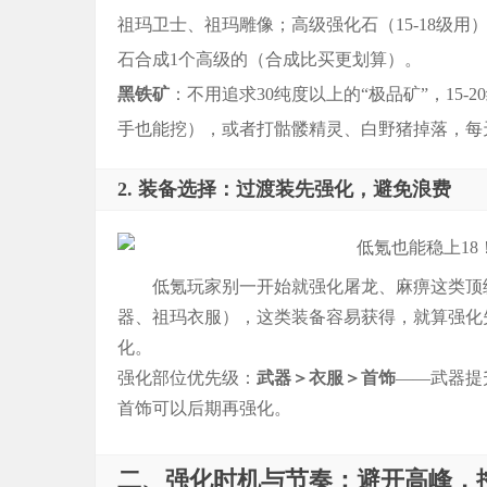
祖玛卫士、祖玛雕像；高级强化石（15-18级
石合成1个高级的（合成比买更划算）。
黑铁矿
：不用追求30纯度以上的“极品矿”，15
手也能挖），或者打骷髅精灵、白野猪掉落，每
2. 装备选择：过渡装先强化，避免浪费
低氪玩家别一开始就强化屠龙、麻痹这类顶
器、祖玛衣服），这类装备容易获得，就算强化
化。
强化部位优先级：
武器＞衣服＞首饰
——武器提
首饰可以后期再强化。
二、强化时机与节奏：避开高峰，