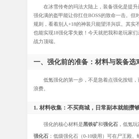
在冰雪传奇的玛法大陆上，装备强化是提升
强化满的盔甲能让你扛住BOSS的致命一击。但
规则，看着别人+18的神装只能望洋兴叹。其
也能实现18强化零失败！今天就把我和老玩家
战力顶端。
一、强化前的准备：材料与装备选
低氪强化的第一步，不是急着点强化按钮，
浪费。
1. 材料收集：不买商城，日常副本就能攒
强化的核心材料是
黑铁矿
和
强化石
，低氪玩
强化石
：低级强化石（0-10级用）可在尸王殿、