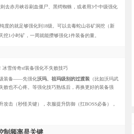
用）则去赤月峡谷刷血僵尸、黑锷蜘蛛，或者用3个中级强化
-20纯度的就足够强化到18级。可以去毒蛇山谷矿洞挖（新
天挖1小时矿，一周就能攒够强化1件装备的量。
级装备——先强化
沃玛、祖玛级别的过渡装
（比如沃玛武
失败也不心疼。等强化技巧熟练后，再换更好的装备强
升攻击（秒怪关键），衣服提升防御（扛BOSS必备），
控制频率是关键