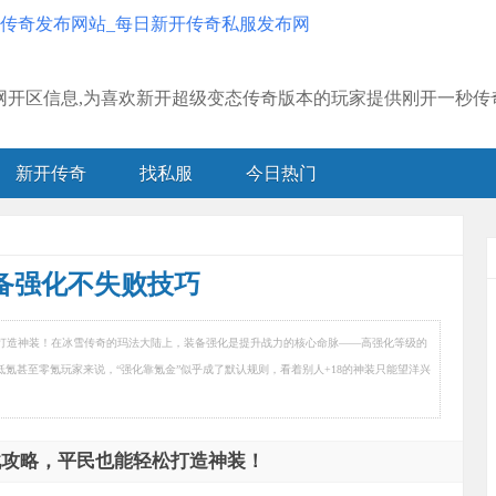
发布网开区信息,为喜欢新开超级变态传奇版本的玩家提供刚开一秒传奇h
新开传奇
找私服
今日热门
装备强化不失败技巧
松打造神装！在冰雪传奇的玛法大陆上，装备强化是提升战力的核心命脉——高强化等级的
低氪甚至零氪玩家来说，“强化靠氪金”似乎成了默认规则，看着别人+18的神装只能望洋兴
战攻略，平民也能轻松打造神装！