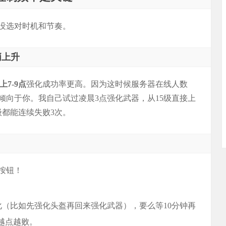
没选对时机和节奏。
悄上升
上7-9点
强化成功率更高。因为这时候服务器在线人数
倾向于你。我自己试过凌晨3点强化武器，从15级直接上
级都能连续失败3次。
按钮！
化（比如先强化头盔再回来强化武器），要么等10分钟再
越点越败。