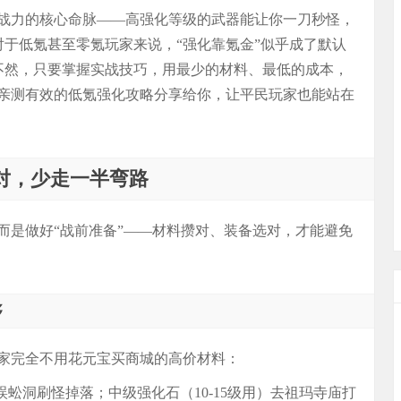
战力的核心命脉——高强化等级的武器能让你一刀秒怪，
对于低氪甚至零氪玩家来说，“强化靠氪金”似乎成了默认
实不然，只要掌握实战技巧，用最少的材料、最低的成本，
们亲测有效的低氪强化攻略分享给你，让平民玩家也能站在
对，少走一半弯路
而是做好“战前准备”——材料攒对、装备选对，才能避免
够
家完全不用花元宝买商城的高价材料：
蜈蚣洞刷怪掉落；中级强化石（10-15级用）去祖玛寺庙打